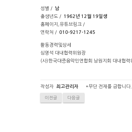
성별 /
남
출생년도 /
1962년 12월 19일생
홈페이지,유튜브링크 /
연락처 /
010-9217-1245
활동경력및상세
심영석 대내협력위원장
(사)한국대중음악인연합회 남원지회 대내협력
작성자
*무단 전재를 금합니다.
최고관리자
이전글
다음글