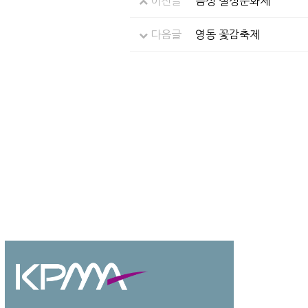
이전글
음성 설성문화제
다음글
영동 꽃감축제