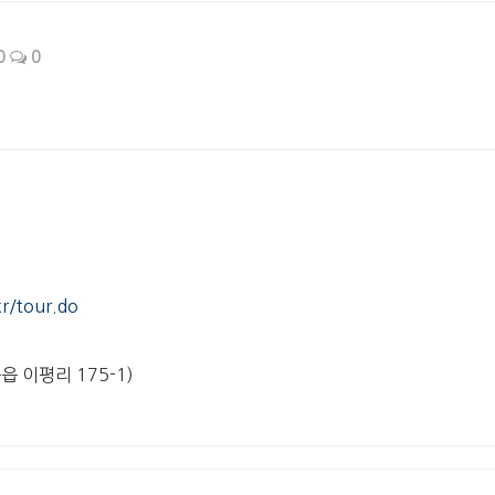
0
0
r/tour.do
읍 이평리 175-1)