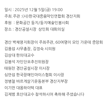
일시 : 2025년 12월 5일(금) 19:00
주최.주관 :(사)한국대중음악인연합회 경산지회
후원 : 문화공간 둥지/둥지예술인봉사회
장소 : 경산공설시장 상인회 대회의실
경산 박채영지회장이 주최주관, 60여명이 모인 가운데 중앙회
김용섭 사무총장, 김정숙 시의원
김상대 한의대교수
김봉석 자인단오추진위원장
태원찬 경산공설시장 이사장
심만섭 한국장애인마이스협회 이사장
정병철 바르게살기운동본부 경산지부장
이기만 대옹하이텍 대표
김제범 호산대교수 참석하시어 축하해 주셨습니다