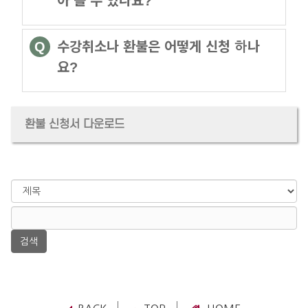
아 볼 수 있나요?
Q
수강취소나 환불은 어떻게 신청 하나
요?
환불 신청서 다운로드
검
색
검
대
색
상
어
필
수