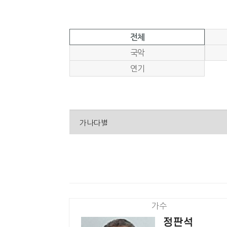
전체
국악
연기
가수
정판석