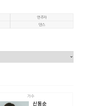
연주자
댄스
가수
신동순