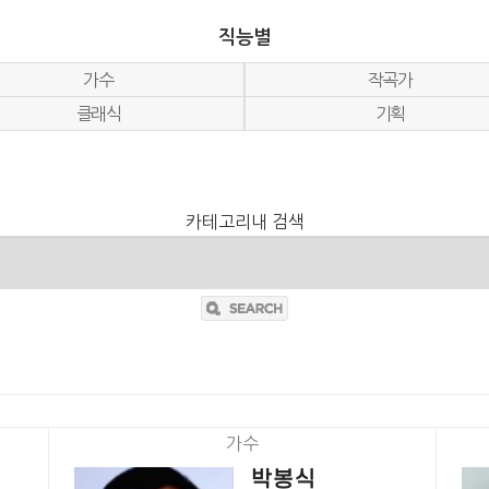
직능별
가수
작곡가
클래식
기획
카테고리내 검색
가수
박봉식